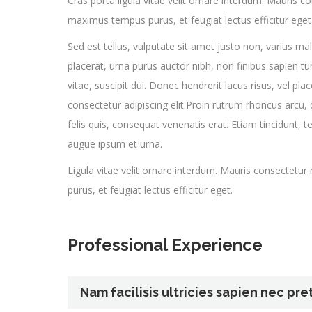
Cras porta ligula vitae velit ornare interdum. Mauri
maximus tempus purus, et feugiat lectus efficitur eget
Sed est tellus, vulputate sit amet justo non, varius 
placerat, urna purus auctor nibh, non finibus sapien turp
vitae, suscipit dui. Donec hendrerit lacus risus, vel p
consectetur adipiscing elit.Proin rutrum rhoncus arcu, qu
felis quis, consequat venenatis erat. Etiam tincidunt, t
augue ipsum et urna.
Ligula vitae velit ornare interdum. Mauris consecte
purus, et feugiat lectus efficitur eget.
Professional Experience
Nam facilisis ultricies sapien nec pre