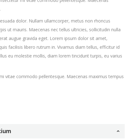
s consectetur mi vitae commodo pellentesque. Maecenas
.
malesuada dolor. Nullam ullamcorper, metus non rhoncus
is ut mauris. Maecenas nec tellus ultricies, sollicitudin nulla
lacerat augue gravida eget. Lorem ipsum dolor sit amet,
is facilisis libero rutrum in. Vivamus diam tellus, efficitur id
ellus eu molestie mollis, diam lorem tincidunt turpis, eu varius
tur mi vitae commodo pellentesque. Maecenas maximus tempus
tium