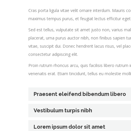
Cras porta ligula vitae velit ornare interdum. Mauri
maximus tempus purus, et feugiat lectus efficitur eget
Sed est tellus, vulputate sit amet justo non, varius 
placerat, urna purus auctor nibh, non finibus sapien turp
vitae, suscipit dui. Donec hendrerit lacus risus, vel p
consectetur adipiscing elit.
Proin rutrum rhoncus arcu, quis facilisis libero rutrum i
venenatis erat. Etiam tincidunt, tellus eu molestie mol
Praesent eleifend bibendum libero
Vestibulum turpis nibh
Lorem ipsum dolor sit amet