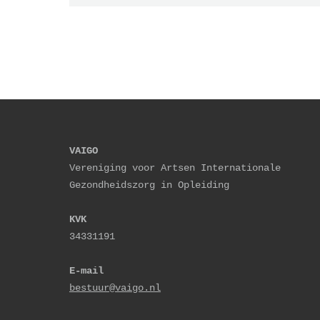
VAIGO
Vereniging voor Artsen Internationale 
Gezondheidszorg in Opleiding
KVK
34331191
E-mail
bestuur@vaigo.nl