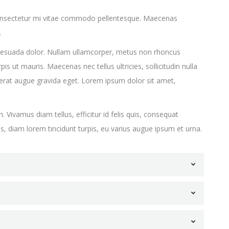
s consectetur mi vitae commodo pellentesque. Maecenas
.
malesuada dolor. Nullam ullamcorper, metus non rhoncus
is ut mauris. Maecenas nec tellus ultricies, sollicitudin nulla
lacerat augue gravida eget. Lorem ipsum dolor sit amet,
n. Vivamus diam tellus, efficitur id felis quis, consequat
lis, diam lorem tincidunt turpis, eu varius augue ipsum et urna.