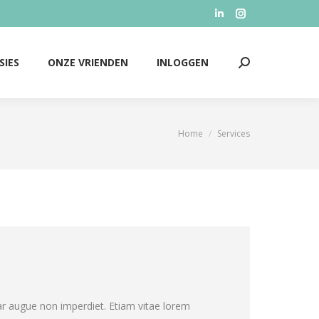
Linkedin
Instagram
SIES
ONZE VRIENDEN
INLOGGEN
Zoeken:
page
page
opens
opens
SIES
ONZE VRIENDEN
INLOGGEN
Zoeken:
in
in
new
new
window
window
Home
Services
Je bent hier:
r augue non imperdiet. Etiam vitae lorem