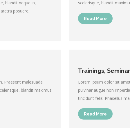
e, blandit neque in,
scelerisque, blandit maximu
haretra posuere.
Read More
Trainings, Seminar
em. Praesent malesuada
Lorem ipsum dolor sit amet,
scelerisque, blandit maximus
pulvinar augue non imperdie
tincidunt felis. Phasellus m
Read More