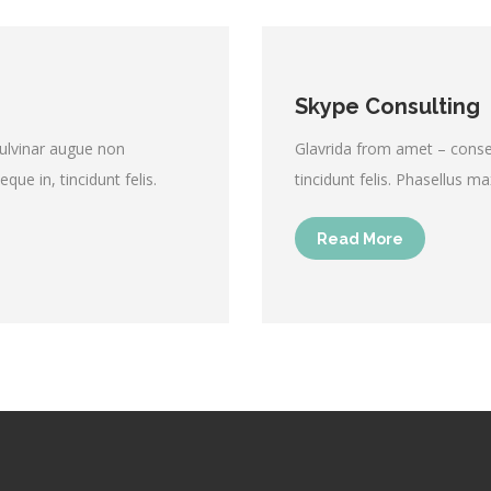
Skype Consulting
pulvinar augue non
Glavrida from amet – consect
que in, tincidunt felis.
tincidunt felis. Phasellus m
Read More