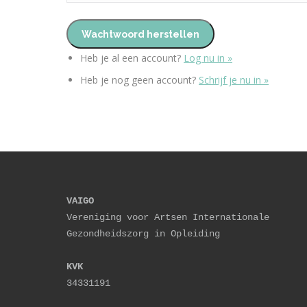
Heb je al een account?
Log nu in »
Heb je nog geen account?
Schrijf je nu in »
VAIGO
Vereniging voor Artsen Internationale 
Gezondheidszorg in Opleiding
KVK
34331191