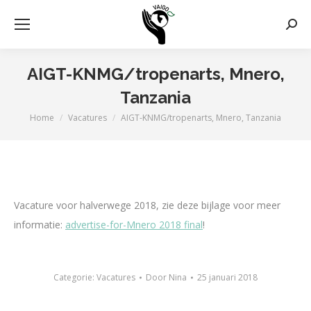
Zoek
AIGT-KNMG/tropenarts, Mnero,
Tanzania
Home
Vacatures
AIGT-KNMG/tropenarts, Mnero, Tanzania
Je bent hier:
Vacature voor halverwege 2018, zie deze bijlage voor meer
informatie:
advertise-for-Mnero 2018 final
!
Categorie:
Vacatures
Door
Nina
25 januari 2018