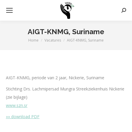
Zoek
AIGT-KNMG, Suriname
Home
Vacatures
AIGT-KNMG, Suriname
Je bent hier:
AIGT-KNMG, periode van 2 jaar, Nickerie, Suriname
Stichting Drs. Lachmipersad Mungra Streekziekenhuis Nickerie
(zie bijlage)
www.szn.sr
»» download PDF