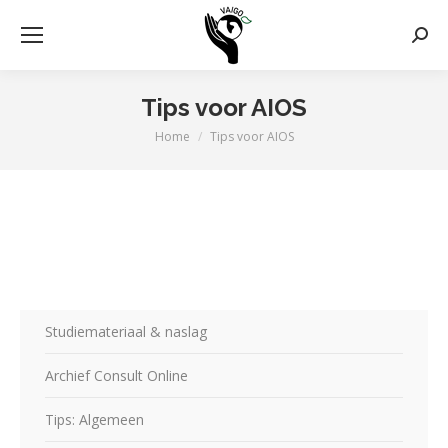
Zoek
Tips voor AIOS
Home
Tips voor AIOS
Je bent hier:
Studiemateriaal & naslag
Archief Consult Online
Tips: Algemeen