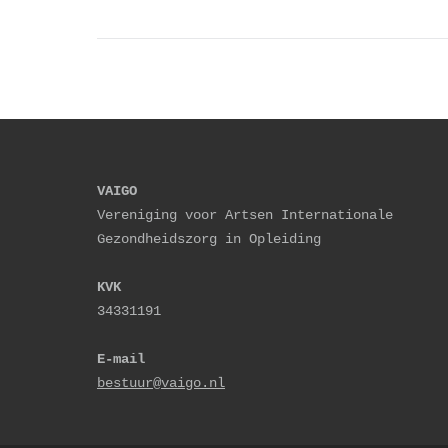
VAIGO
Vereniging voor Artsen Internationale 
Gezondheidszorg in Opleiding
KVK
34331191
E-mail
bestuur@vaigo.nl