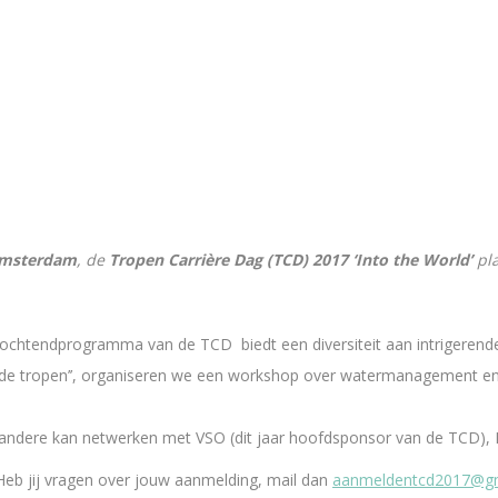
 Amsterdam
, de
Tropen Carrière Dag (TCD) 2017 ‘Into the World’
pla
t ochtendprogramma van de TCD biedt een diversiteit aan intrigerende
naar de tropen’’, organiseren we een workshop over watermanagement e
 andere kan netwerken met VSO (dit jaar hoofdsponsor van de TCD),
Heb jij vragen over jouw aanmelding, mail dan
aanmeldentcd2017@g