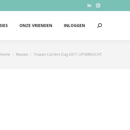
Linkedin
Instagram
SIES
ONZE VRIENDEN
INLOGGEN
Zoeken:
page
page
opens
opens
SIES
ONZE VRIENDEN
INLOGGEN
Zoeken:
in
in
new
new
window
window
Home
Nieuws
Tropen Carrière Dag 2017: UITVERKOCHT
Je bent hier: