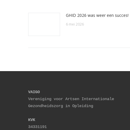
GHID 2026 was weer een succes!
6 mei 2026
VAIGO
Vereniging voor Artsen Internationale 
Gezondheidszorg in Opleiding
KVK
34331191