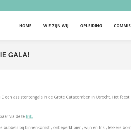
HOME
WIE ZIJN WIJ
OPLEIDING
COMMIS
HOME
WIE ZIJN WIJ
OPLEIDING
COMMIS
OIE GALA!
E een assistentengala in de Grote Catacomben in Utrecht. Het feest 
gbaar via deze
link.
je bubbels bij binnenkomst , onbeperkt bier , wijn en fris , lekkere bor