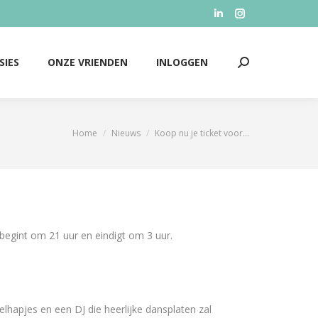
Linkedin
Instagram
SIES
ONZE VRIENDEN
INLOGGEN
Zoeken:
page
page
opens
opens
SIES
ONZE VRIENDEN
INLOGGEN
Zoeken:
in
in
new
new
window
window
Home
Nieuws
Koop nu je ticket voor…
Je bent hier:
begint om 21 uur en eindigt om 3 uur.
relhapjes en een DJ die heerlijke dansplaten zal