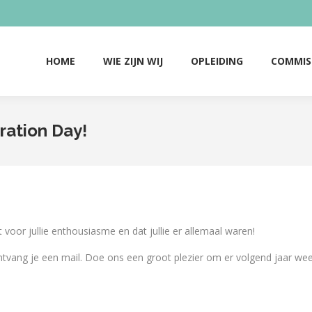
HOME
WIE ZIJN WIJ
OPLEIDING
COMMIS
HOME
WIE ZIJN WIJ
OPLEIDING
COMMIS
ration Day!
voor jullie enthousiasme en dat jullie er allemaal waren!
tvang je een mail. Doe ons een groot plezier om er volgend jaar weer