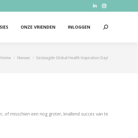
Linkedin
Instagram
SIES
ONZE VRIENDEN
INLOGGEN
Zoeken:
page
page
opens
opens
SIES
ONZE VRIENDEN
INLOGGEN
Zoeken:
in
in
new
new
window
window
Home
Nieuws
Geslaagde Global Health Inspiration Day!
Je bent hier:
, of misschien een nog groter, knallend succes van te