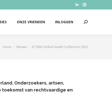
Linkedin
Instagram
SIES
ONZE VRIENDEN
INLOGGEN
Zoeken:
page
page
opens
opens
SIES
ONZE VRIENDEN
INLOGGEN
Zoeken:
in
in
new
new
window
window
Home
Nieuws
ECTMIH Global Health Conference 2023
Je bent hier:
rland. Onderzoekers, artsen,
e toekomst van rechtvaardige en