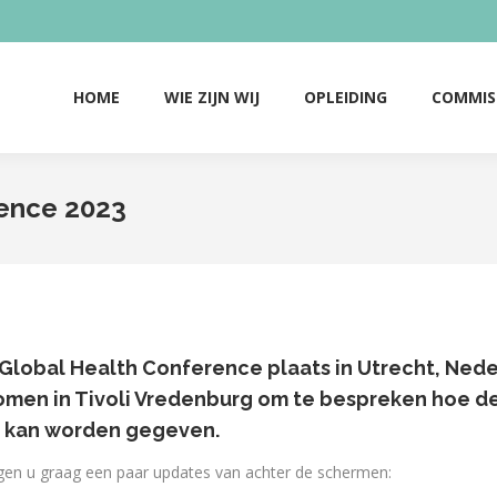
HOME
WIE ZIJN WIJ
OPLEIDING
COMMIS
HOME
WIE ZIJN WIJ
OPLEIDING
COMMIS
ence 2023
lobal Health Conference plaats in Utrecht, Nede
men in Tivoli Vredenburg om te bespreken hoe d
 kan worden gegeven.
ngen u graag een paar updates van achter de schermen: