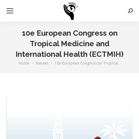
Zoek
10e European Congress on
Tropical Medicine and
International Health (ECTMIH)
Home
Nieuws
10e European Congress on Tropical…
Je bent hier: