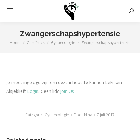
Zoek
Zwangerschapshypertensie
Home
Casuïstiek
Gynaecologie
Zwangerschapshypertensie
Je bent hier:
Je moet ingelogd zijn om deze inhoud te kunnen bekijken.
Alsjeblieft
Login
. Geen lid?
Join Us
Categorie:
Gynaecologie
Door
Nina
7 juli 2017