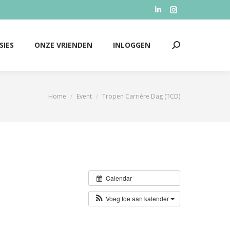
Linkedin
Instagram
SIES
ONZE VRIENDEN
INLOGGEN
Zoeken:
page
page
opens
opens
SIES
ONZE VRIENDEN
INLOGGEN
Zoeken:
in
in
new
new
window
window
Home
Event
Tropen Carrière Dag (TCD)
Je bent hier:
Calendar
Voeg toe aan kalender