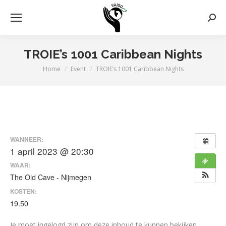
Zoek
TROIE’s 1001 Caribbean Nights
Home
Event
TROIE’s 1001 Caribbean Nights
Je bent hier:
WANNEER:
1 april 2023 @ 20:30
WAAR:
The Old Cave - Nijmegen
KOSTEN:
19.50
Je moet ingelogd zijn om deze inhoud te kunnen bekijken.