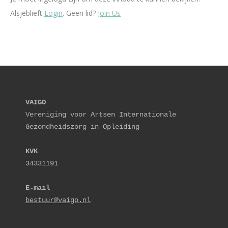
Alsjeblieft
Login
. Geen lid?
Join Us
VAIGO
Vereniging voor Artsen Internationale 
Gezondheidszorg in Opleiding
KVK
34331191
E-mail
bestuur@vaigo.nl