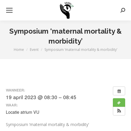
Zoek
Symposium ‘maternal mortality &
morbidity’
Home
Event
Symposium ‘maternal mortality & morbidity’
Je bent hier:
WANNEER:
19 april 2023 @ 08:30 – 08:45
WAAR:
Locatie atrium VU
Symposium ‘maternal mortality & morbidity’