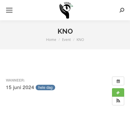
Zoek
KNO
Home
Event
KNO
Je bent hier:
WANNEER:
15 juni 2024
hele dag