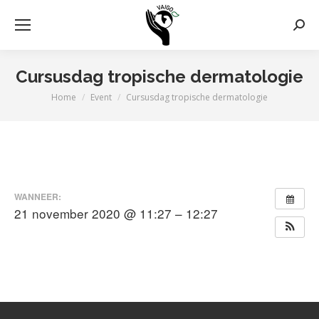
Zoek
Cursusdag tropische dermatologie
Home
Event
Cursusdag tropische dermatologie
Je bent hier:
WANNEER:
21 november 2020 @ 11:27 – 12:27