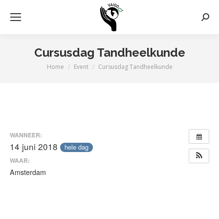
Zoek
Cursusdag Tandheelkunde
Home
Event
Cursusdag Tandheelkunde
Je bent hier:
WANNEER:
14 juni 2018
hele dag
WAAR:
Amsterdam