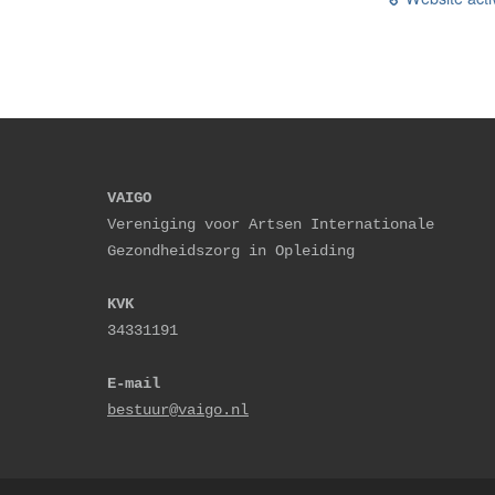
VAIGO
Vereniging voor Artsen Internationale 
Gezondheidszorg in Opleiding
KVK
34331191
E-mail
bestuur@vaigo.nl