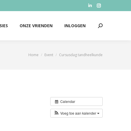
Linkedin
Instagram
SIES
ONZE VRIENDEN
INLOGGEN
Zoeken:
page
page
opens
opens
SIES
ONZE VRIENDEN
INLOGGEN
Zoeken:
in
in
new
new
window
window
Home
Event
Cursusdag tandheelkunde
Je bent hier:
Calendar
Voeg toe aan kalender