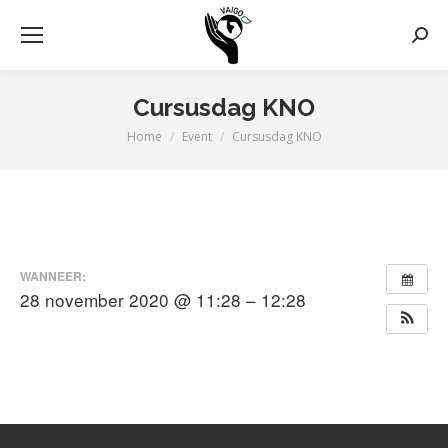
Zoek
Cursusdag KNO
Home
Event
Cursusdag KNO
Je bent hier:
WANNEER:
28 november 2020 @ 11:28 – 12:28