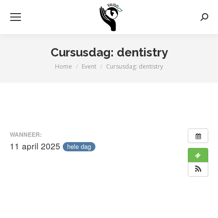
Zoek
Cursusdag: dentistry
Home
Event
Cursusdag: dentistry
Je bent hier:
WANNEER:
11 april 2025
hele dag