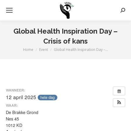
Zoek
Global Health Inspiration Day –
Crisis of kans
Home
Event
Global Health Inspiration Day –…
Je bent hier:
WANNEER:
12 april 2025
hele dag
WAAR:
De Brakke Grond
Nes 45
1012 KD