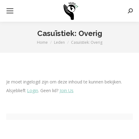
Zoek
Casuïstiek: Overig
Home
Leden
Casuïstiek: Overig
Je bent hier:
Je moet ingelogd zijn om deze inhoud te kunnen bekijken.
Alsjeblieft
Login
. Geen lid?
Join Us